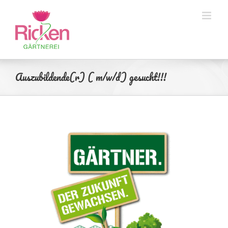
Zum
Inhalt
springen
Auszubildende(r) ( m/w/d) gesucht!!!