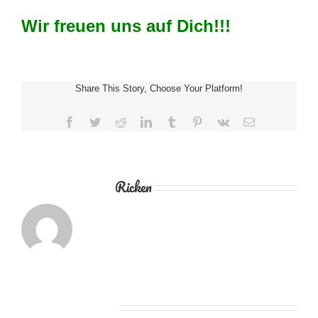
Wir freuen uns auf Dich!!!
Share This Story, Choose Your Platform!
Facebook
Twitter
Reddit
LinkedIn
Tumblr
Pinterest
Vk
E-
Mail
Über den Autor:
Ricken
Ähnliche Beiträge